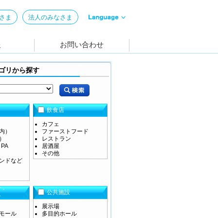
ゴリから探す
飲食店
カフェ
内）
ファーストフード
）
レストラン
PA
居酒屋
その他
ンドなど
グ・
公共施設
ン
展示場
モール
多目的ホール