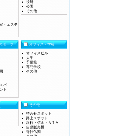
役所
公園
その他
室・エステ
スポーツ
オフィス・学校
オフィスビル
大学
予備校
専門学校
園
その他
スパ
ント
プ・
その他
等
待合せスポット
路上スポット
銀行・信金・ＡＴＭ
自動販売機
寺社仏閣