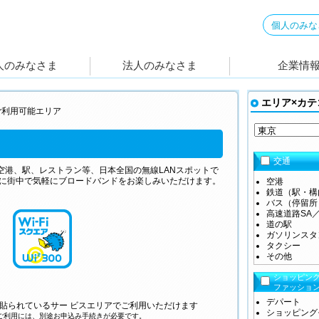
エリア×カテ
ご利用可能エリア
交通
と、空港、駅、レストラン等、日本全国の無線LANスポットで
に街中で気軽にブロードバンドをお楽しみいただけます。
空港
鉄道（駅・構
バス（停留所
高速道路SA／
道の駅
ガソリンスタ
タクシー
その他
ショッピン
ファッショ
デパート
貼られているサー ビスエリアでご利用いただけます
ショッピング
ご利用には、別途お申込み手続きが必要です。