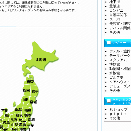
地下街
入場に際しては、施設運営側のご判断に従っていただきます。
量販店
ョンエリアをご利用になれません。
もしくはワンタイムプランのお申込み手続きが必要です。
コンビニ
自動車関係
スーパー
美容室・理容
アパレル関係
その他
レジャー・
ホテル・旅館
テーマパーク
スタジアム
博物館
動物園・植物
水族館
ゴルフ場
クアハウス・
アミューズメ
その他
ａｕショッ
ｐｉｐｉｔ
auショップ
ｐｉｐｉｔ
その他