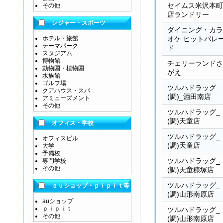
セイムス米沢本町
その他
店ランドリー
レジャー・スポーツ
ダイニング・カラ
ホテル・旅館
オケ ヒットパレ
テーマパーク
ド
スタジアム
博物館
チェリーランドさ
動物園・植物園
がえ
水族館
ゴルフ場
ツルハドラッグ
クアハウス・スパ
(調)_酒田南店
アミューズメント
その他
ツルハドラッグ_
(調)天童店
オフィス・学校
ツルハドラッグ_
オフィスビル
(調)天童店
大学
予備校
ツルハドラッグ_
専門学校
その他
(調)天童糠塚店
ツルハドラッグ_
ａｕショップ・ｐｉｐｉｔ等
(調)山形南原店
auショップ
ｐｉｐｉｔ
ツルハドラッグ_
その他
(調)山形南原店