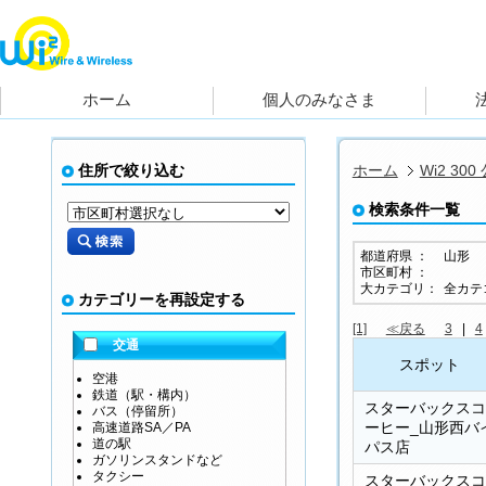
住所で絞り込む
ホーム
Wi2 30
検索条件一覧
都道府県 ：
山形
市区町村 ：
大カテゴリ：
全カテ
カテゴリーを再設定する
[1]
≪戻る
3
|
4
交通
スポット
空港
鉄道（駅・構内）
スターバックスコ
バス（停留所）
ーヒー_山形西バ
高速道路SA／PA
道の駅
パス店
ガソリンスタンドなど
タクシー
スターバックスコ