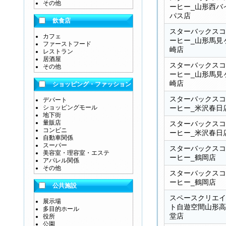
その他
ーヒー_山形西バ
パス店
飲食店
スターバックスコ
カフェ
ーヒー_山形馬見
ファーストフード
崎店
レストラン
居酒屋
スターバックスコ
その他
ーヒー_山形馬見
崎店
ショッピング・ファッション
スターバックスコ
デパート
ショッピングモール
ーヒー_米沢春日
地下街
量販店
スターバックスコ
コンビニ
ーヒー_米沢春日
自動車関係
スーパー
スターバックスコ
美容室・理容室・エステ
ーヒー_鶴岡店
アパレル関係
その他
スターバックスコ
ーヒー_鶴岡店
公共施設
スペースクリエイ
展示場
ト自遊空間山形高
多目的ホール
堂店
役所
公園