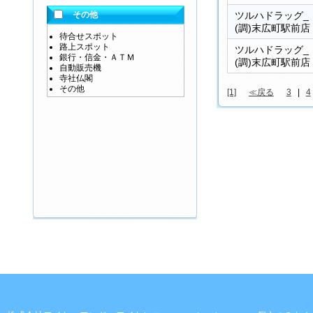
その他
ツルハドラッグ_
(調)末広町駅前店
待合せスポット
路上スポット
ツルハドラッグ_
銀行・信金・ＡＴＭ
(調)末広町駅前店
自動販売機
寺社仏閣
その他
[1]
≪戻る
3
|
4