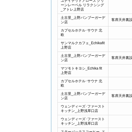
ユナイテッドアローズ グリ
ーンレーベル リラクシング
_アトレ上野店
土古里_上野バンブーガーデ
客席天井裏
ン店
カプセルホテル･サウナ 北
欧
サンマルクカフェ_Echikafit
上野店
土古里_上野バンブーガーデ
客席天井裏
ン店
マツモトキヨシ_Echika fit
上野店
カプセルホテル･サウナ 北
欧
土古里_上野バンブーガーデ
客席天井裏
ン店
ウェンディーズ･ファースト
キッチン_上野浅草口店
ウェンディーズ･ファースト
キッチン_上野浅草口店
スターバックスコーヒー_エ