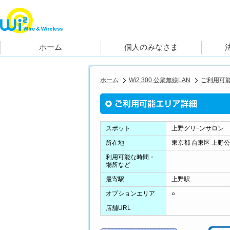
ホーム
Wi2 300 公衆無線LAN
ご利用可
スポット
上野グリｰンサロン
所在地
東京都 台東区 上野公園
利用可能な時間・
場所など
最寄駅
上野駅
オプションエリア
○
店舗URL