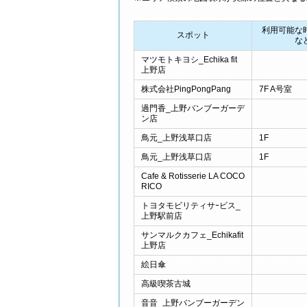
利用可能な
スポット
な
マツモトキヨシ_Echika fit
上野店
株式会社PingPongPang
7F A号室
過門香_上野バンブーガーデ
ン店
鳥元_上野浅草口店
1F
鳥元_上野浅草口店
1F
Cafe & Rotisserie LA COCO
RICO
トヨタモビリティサｰビス_
上野駅前店
サンマルクカフェ_Echikafit
上野店
絵日傘
高級喫茶古城
音音_上野バンブーガーデン