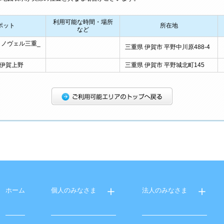
利用可能な時間・場所
ポット
所在地
など
ノヴェル三重_
三重県 伊賀市 平野中川原488-4
_伊賀上野
三重県 伊賀市 平野城北町145